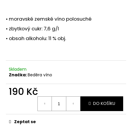
a
j
• moravské zemské víno polosuché
í
• zbytkový cukr: 7,6 g/l
t
?
• obsah alkoholu: 11 % obj.
HLEDAT
Skladem
Značka:
Beděra víno
190 Kč
Měrná
DO KOŠÍKU
cena:
Zeptat se