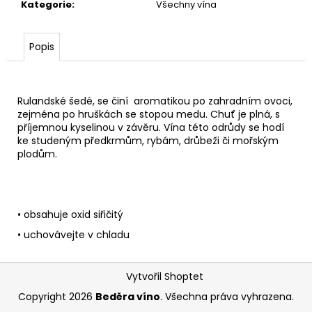
Kategorie
:
Všechny vína
Popis
Rulandské šedé, se činí
aromatikou po zahradním ovoci,
zejména po hruškách se stopou medu. Chuť je plná, s
příjemnou kyselinou v závěru. Vína této odrůdy se hodí
ke studeným předkrmům, rybám, drůbeži či mořským
plodům.
• obsahuje oxid siřičitý
• uchovávejte v chladu
Z
Vytvořil Shoptet
á
Copyright 2026
Beděra víno
. Všechna práva vyhrazena.
p